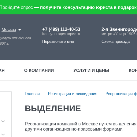
Пройдите опрос —
получите консультацию юриста в подарок
+7 (499) 112-40-53
2-я Звенигородс
:
Москва
Консультация юриста
метро «Улица 1905 
услуги для бизнеса.
Перезвоните мне
Схема проезда
007 г.
АЯ
О КОМПАНИИ
УСЛУГИ И ЦЕНЫ
КО
Главная
Регистрация и ликвидация
Реорганизация 
ВЫДЕЛЕНИЕ
Реорганизация компаний в Москве путем выделения
другими организационно-правовыми формами.