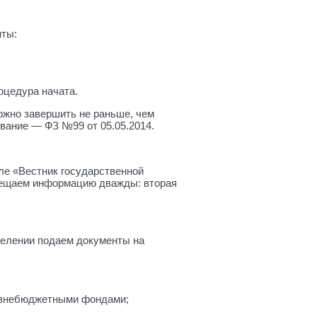
нты:
оцедура начата.
ожно завершить не раньше, чем
вание — ФЗ №99 от 05.05.2014.
ле «Вестник государственной
змещаем информацию дважды: вторая
делении подаем документы на
и внебюджетными фондами;